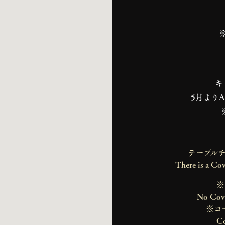
キ
5月より
テーブル
There is a Cov
※
No Cover
※コ
Co