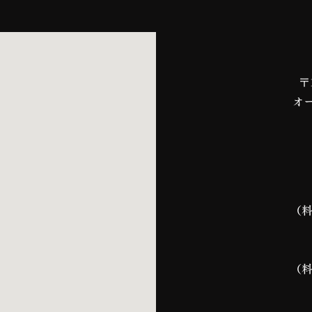
〒
オー
（料
（料